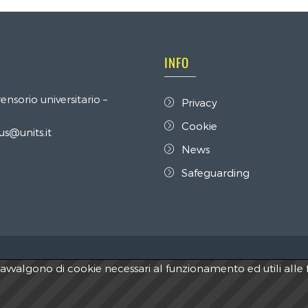
INFO
nsorio universitario –
Privacy
Cookie
us@units.it
News
Safeguarding
si avvalgono di cookie necessari al funzionamento ed utili alle f
- C.U.S. Trieste
C.F.
80017460322 - P.IVA 00796820322