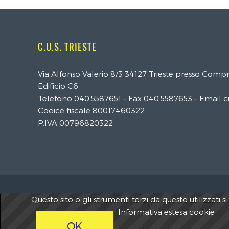
C.U.S. TRIESTE
Via Alfonso Valerio 8/3 34127 Trieste presso Compre
Edificio C6
Telefono
040.5587651
– Fax 040.5587653 – Email
c
Codice fiscale 80017460322
P.IVA 00796820322
Questo sito o gli strumenti terzi da questo utilizzati 
2026 A.S.D. Centro Universitario Sportivo Trieste 
Informativa estesa cookie
OK