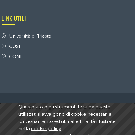
LINK UTILI
Università di Trieste
CUSI
CONI
Questo sito o gli strumenti terzi da questo
2026 A.S.D. Centro Universitario Sportivo Trieste -
utilizzati si avvalgono di cookie necessari al
C.U.S. Trieste
C.F.
80017460322 - P.IVA 00796820322
funzionamento ed utili alle finalità illustrate
nella
cookie policy
.