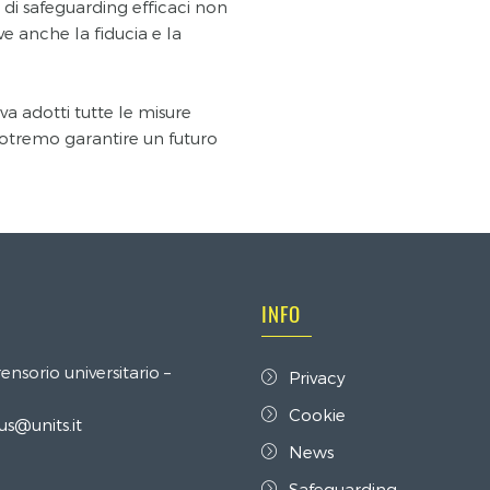
di safeguarding efficaci non
e anche la fiducia e la
va adotti tutte le misure
 potremo garantire un futuro
INFO
nsorio universitario –
Privacy
Cookie
us@units.it
News
Safeguarding