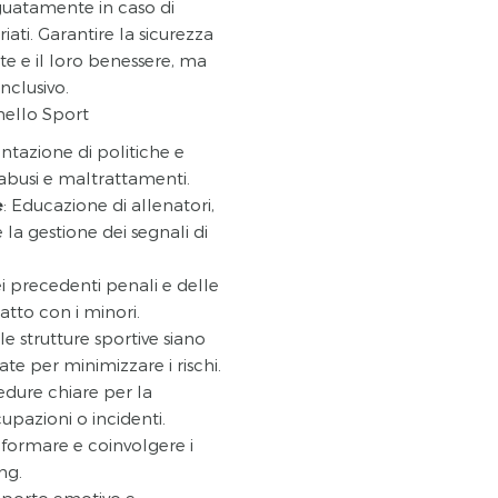
guatamente in caso di
ti. Garantire la sicurezza
te e il loro benessere, ma
nclusivo.
nello Sport
tazione di politiche e
abusi e maltrattamenti.
e
: Educazione di allenatori,
 la gestione dei segnali di
dei precedenti penali e delle
atto con i minori.
 le strutture sportive siano
ate per minimizzare i rischi.
edure chiare per la
upazioni o incidenti.
Informare e coinvolgere i
ng.