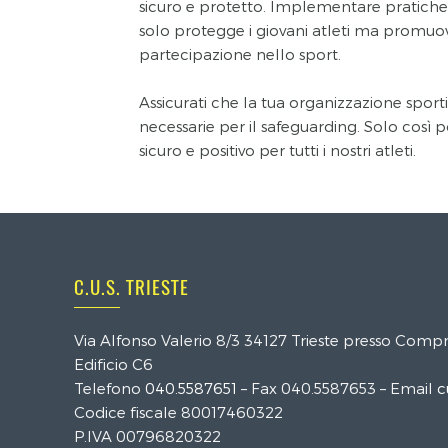
sicuro e protetto. Implementare pratiche 
solo protegge i giovani atleti ma promuov
partecipazione nello sport.
Assicurati che la tua organizzazione sporti
necessarie per il safeguarding. Solo così
sicuro e positivo per tutti i nostri atleti.
C.U.S. TRIESTE
Via Alfonso Valerio 8/3 34127 Trieste presso Compre
Edificio C6
Telefono
040.5587651
– Fax 040.5587653 – Email
c
Codice fiscale 80017460322
P.IVA 00796820322