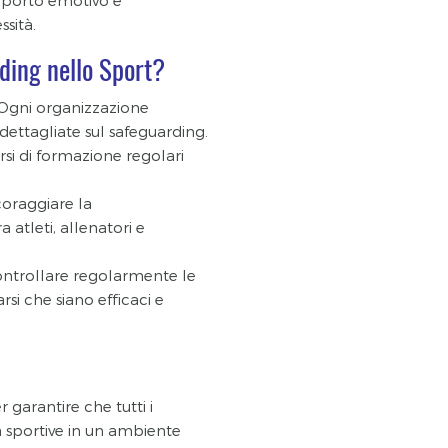
upporto emotivo e
ssità.
ding nello Sport?
 Ogni organizzazione
dettagliate sul safeguarding.
orsi di formazione regolari
coraggiare la
 atleti, allenatori e
ontrollare regolarmente le
rsi che siano efficaci e
 garantire che tutti i
à sportive in un ambiente