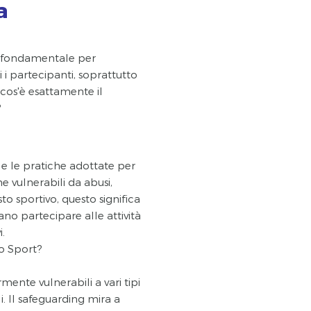
a
o fondamentale per
i i partecipanti, soprattutto
 cos'è esattamente il
?
re e le pratiche adottate per
e vulnerabili da abusi,
o sportivo, questo significa
no partecipare alle attività
i.
o Sport?
rmente vulnerabili a vari tipi
ali. Il safeguarding mira a