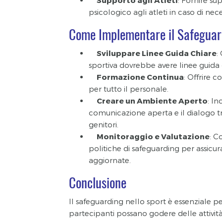
Supporto agli Atleti
: Fornire s
psicologico agli atleti in caso di nece
Come Implementare il Safeguar
Sviluppare Linee Guida Chiare
:
sportiva dovrebbe avere linee guida 
Formazione Continua
: Offrire c
per tutto il personale.
Creare un Ambiente Aperto
: In
comunicazione aperta e il dialogo tra
genitori.
Monitoraggio e Valutazione
: C
politiche di safeguarding per assicura
aggiornate.
Conclusione
Il safeguarding nello sport è essenziale per
partecipanti possano godere delle attivit