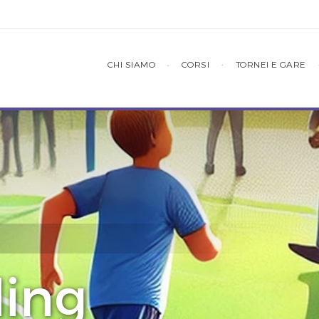
CHI SIAMO
·
CORSI
·
TORNEI E GARE
ding