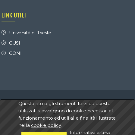
LINK UTILI
Università di Trieste
CUSI
CONI
Questo sito o gli strumenti terzi da questo
2026 A.S.D. Centro Universitario Sportivo Trieste -
utilizzati si avvalgono di cookie necessari al
C.U.S. Trieste
C.F.
80017460322 - P.IVA 00796820322
funzionamento ed utili alle finalità illustrate
nella
cookie policy
.
Informativa estesa