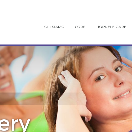
CHI SIAMO
·
CORSI
·
TORNEI E GARE
ery