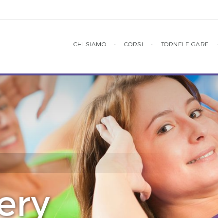
CHI SIAMO
·
CORSI
·
TORNEI E GARE
ery