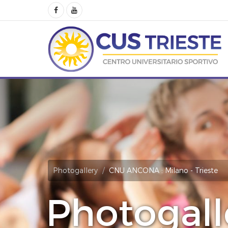
Photogallery
CNU ANCONA : Milano - Trieste
Photogall