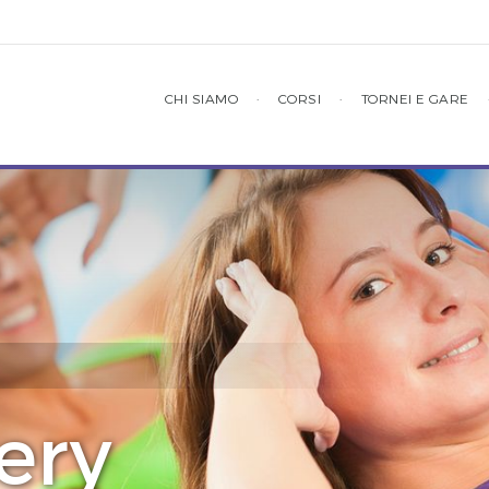
CHI SIAMO
·
CORSI
·
TORNEI E GARE
ery