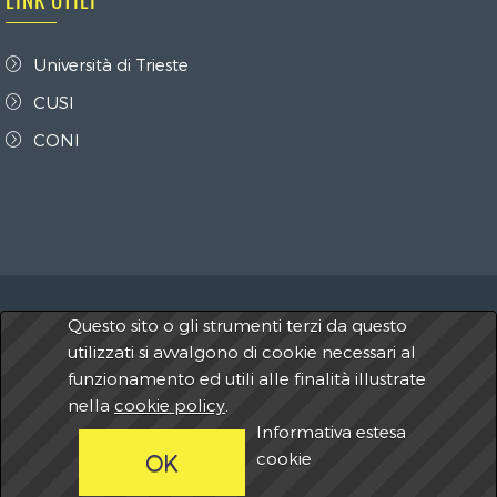
LINK UTILI
Università di Trieste
CUSI
CONI
Questo sito o gli strumenti terzi da questo
2026 A.S.D. Centro Universitario Sportivo Trieste -
utilizzati si avvalgono di cookie necessari al
C.U.S. Trieste
C.F.
80017460322 - P.IVA 00796820322
funzionamento ed utili alle finalità illustrate
nella
cookie policy
.
Informativa estesa
cookie
OK