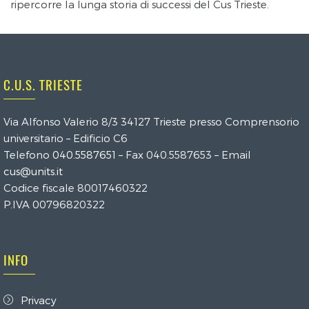
ripercorre la lunga storia di successi del Cus Trieste.
C.U.S. TRIESTE
Via Alfonso Valerio 8/3 34127 Trieste presso Comprensorio
universitario – Edificio C6
Telefono
040.5587651
– Fax 040.5587653 – Email
cus@units.it
Codice fiscale 80017460322
P.IVA 00796820322
INFO
Privacy