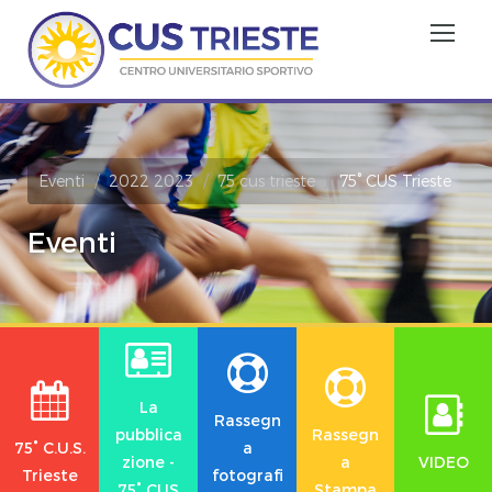
Eventi
2022 2023
75 cus trieste
75° CUS Trieste
Eventi
La
Rassegn
pubblica
Rassegn
75° C.U.S.
a
zione -
a
VIDEO
Trieste
fotografi
75° CUS
Stampa